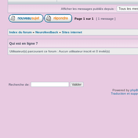
Afficher les messages publiés depuis :
Page
1
sur
1
[ 1 message ]
Index du forum
»
Neurofeedback
»
Sites internet
Qui est en ligne ?
Utilisateur(s) parcourant ce forum : Aucun utilisateur inscrit et 0 invité(s)
Recherche de:
Powered by
php
Traduction et supp