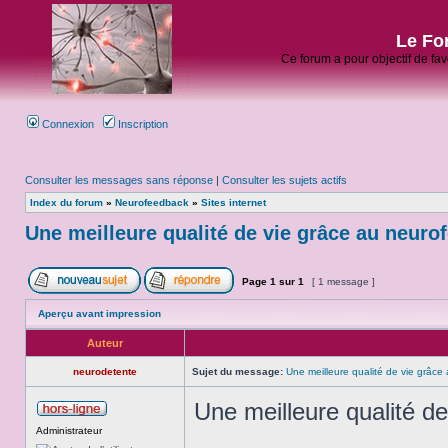
Le Fo
Ce forum a pour objectif de fa
Connexion
Inscription
Consulter les messages sans réponse
|
Consulter les sujets actifs
Index du forum
»
Neurofeedback
»
Sites internet
Une meilleure qualité de vie grâce au neuro
Page
1
sur
1
[ 1 message ]
Aperçu avant impression
Auteur
neurodetente
Sujet du message:
Une meilleure qualité de vie grâc
Une meilleure qualité d
Administrateur