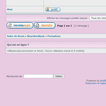
Haut
Afficher les messages publiés depuis :
Page
1
sur
1
[ 1 message ]
Index du forum
»
Neurofeedback
»
Formations
Qui est en ligne ?
Utilisateur(s) parcourant ce forum : Aucun utilisateur inscrit et 0 invité(s)
Recherche de:
Powered by
php
Traduction et supp