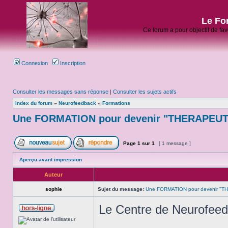
Le Fo
Ce forum a pour objectif de fa
Connexion
Inscription
Consulter les messages sans réponse
|
Consulter les sujets actifs
Index du forum
»
Neurofeedback
»
Formations
Une FORMATION pour devenir "THERAPEUT
Page
1
sur
1
[ 1 message ]
Aperçu avant impression
Auteur
sophie
Sujet du message:
Une FORMATION pour devenir "T
Le Centre de Neurofe