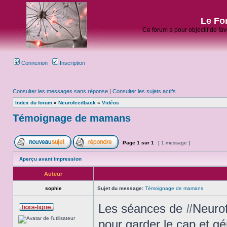
Le Fo
Ce forum a pour objectif de fa
Connexion
Inscription
Consulter les messages sans réponse
|
Consulter les sujets actifs
Index du forum
»
Neurofeedback
»
Vidéos
Témoignage de mamans
Page
1
sur
1
[ 1 message ]
Aperçu avant impression
Auteur
sophie
Sujet du message:
Témoignage de mamans
Les séances de #Neuro
pour garder le cap et gé