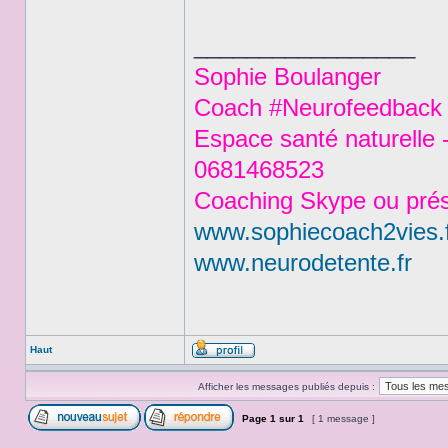
_________________
Sophie Boulanger
Coach #Neurofeedback #
Espace santé naturelle 
0681468523
Coaching Skype ou prés
www.sophiecoach2vies.
www.neurodetente.fr
Haut
Afficher les messages publiés depuis :
Page
1
sur
1
[ 1 message ]