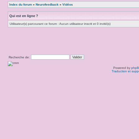
Index du forum
»
Neurofeedback
»
Vidéos
Qui est en ligne ?
Utilisateur(s) parcourant ce forum : Aucun utilisateur inscrit et 0 invité(s)
Recherche de:
Powered by
php
Traduction et supp