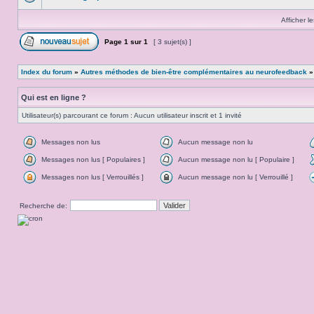
Afficher l
Page
1
sur
1
[ 3 sujet(s) ]
Index du forum
»
Autres méthodes de bien-être complémentaires au neurofeedback
Qui est en ligne ?
Utilisateur(s) parcourant ce forum : Aucun utilisateur inscrit et 1 invité
Messages non lus
Aucun message non lu
Messages non lus [ Populaires ]
Aucun message non lu [ Populaire ]
Messages non lus [ Verrouillés ]
Aucun message non lu [ Verrouillé ]
Recherche de: