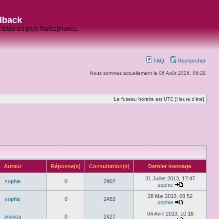
dback
et dans les pays francophones.
FAQ
Rechercher
Nous sommes actuellement le 06 Août 2026, 06:29
Le fuseau horaire est UTC [Heure d’été]
Auteur
Réponse(s)
Consultation(s)
Dernier message
31 Juillet 2013, 17:47
sophie
0
2902
sophie
28 Mai 2013, 09:52
sophie
0
2452
sophie
04 Avril 2013, 10:18
jessica
0
2427