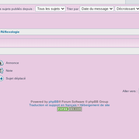
es sujets publiés depuis :
Trier par
»
Réflexologie
Annonce
Note
Sujet déplacé
Aller vers :
Powered by
phpBB
® Forum Software © phpBB Group
Traduction et support en français
•
Hébergement de site