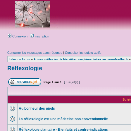
Connexion
Inscription
Consulter les messages sans réponse
|
Consulter les sujets actifs
Index du forum
»
Autres méthodes de bien-être complémentaires au neurofeedback
Réflexologie
Page
1
sur
1
[ 3 sujet(s) ]
Sujet
Au bonheur des pieds
La réflexologie est une médecine non conventionnelle
Réflexologie plantaire - Bienfaits et contre-indications