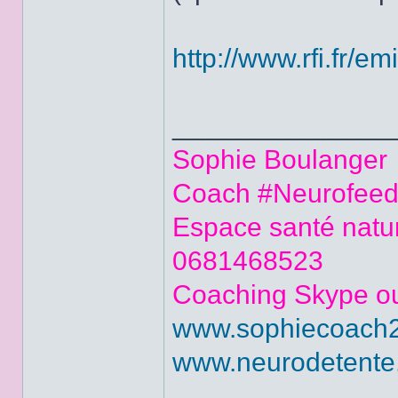
http://www.rfi.fr/e
______________
Sophie Boulanger
Coach #Neurofeedb
Espace santé natur
0681468523
Coaching Skype ou
www.sophiecoach2v
www.neurodetente.