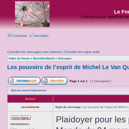
Le Fo
Ce forum a pour objectif de fa
Connexion
Inscription
Consulter les messages sans réponse
|
Consulter les sujets actifs
Index du forum
»
Neurofeedback
»
Ouvrages
Les pouvoirs de l’esprit de Michel Le Van Q
Page
1
sur
1
[ 3 message(s) ]
Aperçu avant impression
Auteur
neurodetente
Sujet du message:
Les pouvoirs de l’esprit de Michel
Plaidoyer pour les 
Administrateur