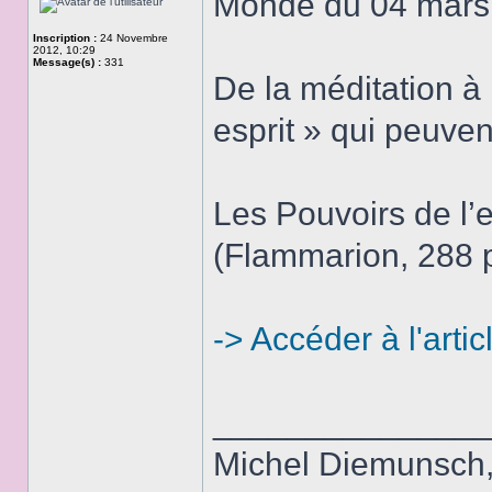
Monde du 04 mars
Inscription :
24 Novembre
2012, 10:29
Message(s) :
331
De la méditation à
esprit » qui peuven
Les Pouvoirs de l’
(Flammarion, 288 p
-> Accéder à l'artic
______________
Michel Diemunsch