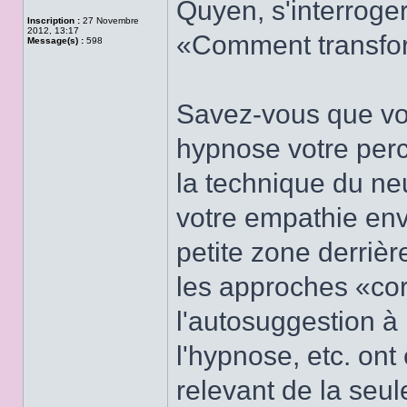
Quyen, s'interroger
Inscription :
27 Novembre
2012, 13:17
«Comment transfo
Message(s) :
598
Savez-vous que vo
hypnose votre perc
la technique du ne
votre empathie env
petite zone derriè
les approches «cor
l'autosuggestion à 
l'hypnose, etc. on
relevant de la seul