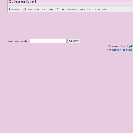
Qui est en ligne ?
Utilisateur(s) parcourant ce forum : Aucun utilisateur inscrit et 0 invité(s)
Recherche de:
Powered by
php
Traduction et supp