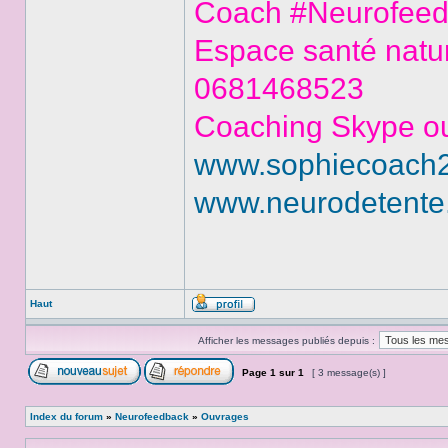
Coach #Neurofeedb
Espace santé natur
0681468523
Coaching Skype ou
www.sophiecoach2v
www.neurodetente.
Haut
Afficher les messages publiés depuis :
Page
1
sur
1
[ 3 message(s) ]
Index du forum
»
Neurofeedback
»
Ouvrages