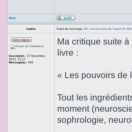
Haut
sophie
Sujet du message:
Re: Les pouvoirs de l’esprit de Mi
Ma critique suite 
livre :
Inscription :
27 Novembre
2012, 13:17
Message(s) :
598
« Les pouvoirs de 
Tout les ingrédien
moment (neuroscie
sophrologie, neur