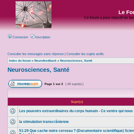
Le Fo
Ce forum a pour objectif de fa
Connexion
Inscription
Consulter les messages sans réponse
|
Consulter les sujets actifs
Index du forum
»
Neurofeedback
»
Neurosciences, Santé
Neurosciences, Santé
Page
1
sur
2
[ 48 sujet(s) ]
Sujet(s)
Les pouvoirs extraordinaires du corps humain - Ce ventre qui nous 
la stimulation transcrânienne
51:29 Que cache notre cerveau ? (Documentaire scientifique) Scie