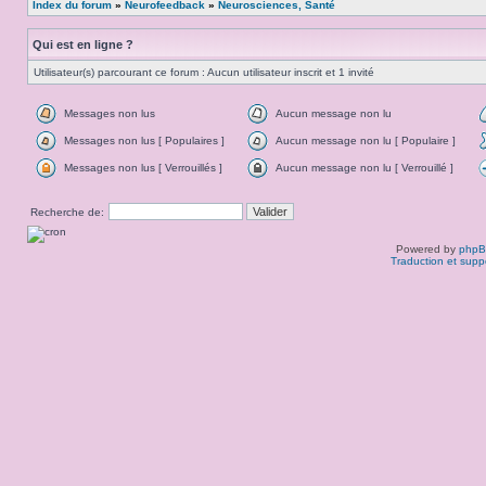
Index du forum
»
Neurofeedback
»
Neurosciences, Santé
Qui est en ligne ?
Utilisateur(s) parcourant ce forum : Aucun utilisateur inscrit et 1 invité
Messages non lus
Aucun message non lu
Messages non lus [ Populaires ]
Aucun message non lu [ Populaire ]
Messages non lus [ Verrouillés ]
Aucun message non lu [ Verrouillé ]
Recherche de:
Powered by
php
Traduction et supp