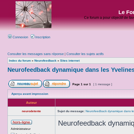
Le Fo
Ce forum a pour objectif de fa
Connexion
Inscription
Consulter les messages sans réponse
|
Consulter les sujets actifs
Index du forum
»
Neurofeedback
»
Sites internet
Neurofeedback dynamique dans les Yveline
Page
1
sur
1
[ 1 message ]
Aperçu avant impression
Auteur
neurodetente
Sujet du message:
Neurofeedback dynamique dans le
Neurofeedback dynamiqu
Administrateur