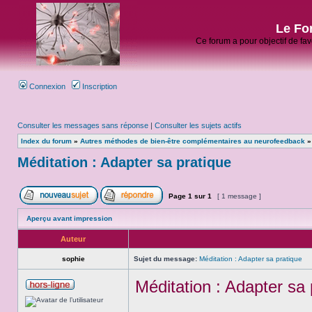
Le Fo
Ce forum a pour objectif de fa
Connexion
Inscription
Consulter les messages sans réponse
|
Consulter les sujets actifs
Index du forum
»
Autres méthodes de bien-être complémentaires au neurofeedback
Méditation : Adapter sa pratique
Page
1
sur
1
[ 1 message ]
Aperçu avant impression
Auteur
sophie
Sujet du message:
Méditation : Adapter sa pratique
Méditation : Adapter sa 