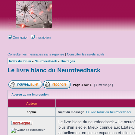
Connexion
Inscription
Consulter les messages sans réponse
|
Consulter les sujets actifs
Index du forum
»
Neurofeedback
»
Ouvrages
Le livre blanc du Neurofeedback
Page
1
sur
1
[ 1 message ]
Aperçu avant impression
Auteur
sophie
Sujet du message:
Le livre blanc du Neurofeedback
Le livre blanc du neurofeedback « Le neuro
plus d’un siècle. Mieux connue aux États-Un
actuellement en pleine expansion et elle s’a