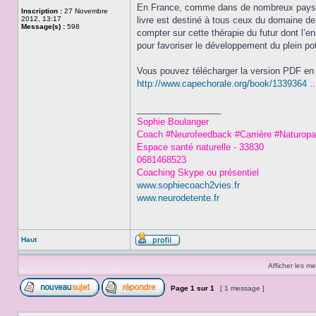
En France, comme dans de nombreux pays fr
Inscription :
27 Novembre
2012, 13:17
livre est destiné à tous ceux du domaine de
Message(s) :
598
compter sur cette thérapie du futur dont l’
pour favoriser le développement du plein po
Vous pouvez télécharger la version PDF en c
http://www.capechorale.org/book/1339364 ..
_________________
Sophie Boulanger
Coach #Neurofeedback #Carrière #Naturopa
Espace santé naturelle - 33830
0681468523
Coaching Skype ou présentiel
www.sophiecoach2vies.fr
www.neurodetente.fr
Haut
Afficher les m
Page
1
sur
1
[ 1 message ]