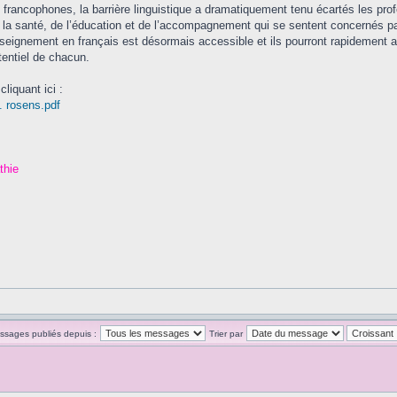
ancophones, la barrière linguistique a dramatiquement tenu écartés les pr
 la santé, de l’éducation et de l’accompagnement qui se sentent concernés par
enseignement en français est désormais accessible et ils pourront rapidement a
tentiel de chacun.
liquant ici :
. rosens.pdf
thie
essages publiés depuis :
Trier par