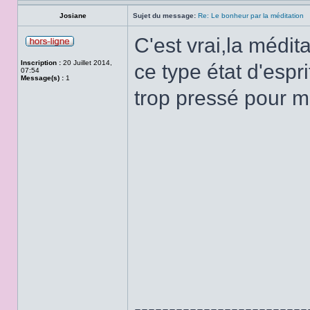
Josiane
Sujet du message:
Re: Le bonheur par la méditation
C'est vrai,la médit
Inscription :
20 Juillet 2014,
ce type état d'espr
07:54
Message(s) :
1
trop pressé pour m
-------------------------