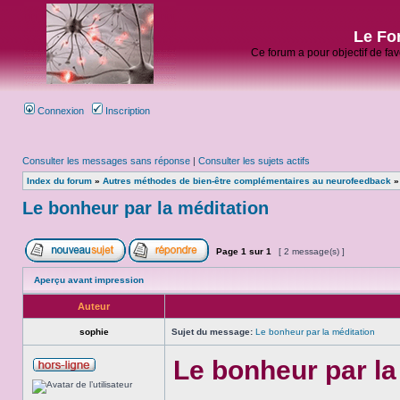
Le Fo
Ce forum a pour objectif de fa
Connexion
Inscription
Consulter les messages sans réponse
|
Consulter les sujets actifs
Index du forum
»
Autres méthodes de bien-être complémentaires au neurofeedback
Le bonheur par la méditation
Page
1
sur
1
[ 2 message(s) ]
Aperçu avant impression
Auteur
sophie
Sujet du message:
Le bonheur par la méditation
Le bonheur par la