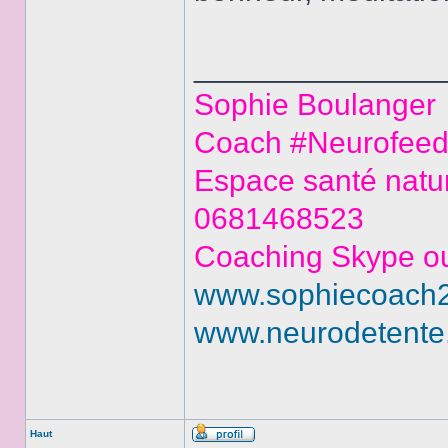
______________
Sophie Boulanger
Coach #Neurofeedb
Espace santé natur
0681468523
Coaching Skype ou
www.sophiecoach2v
www.neurodetente.
Haut