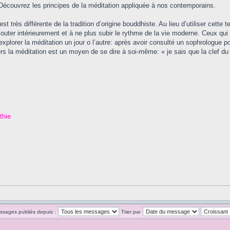
 Découvrez les principes de la méditation appliquée à nos contemporains.
st très différente de la tradition d’origine bouddhiste. Au lieu d’utiliser cet
écouter intérieurement et à ne plus subir le rythme de la vie moderne. Ceux 
explorer la méditation un jour o l’autre: après avoir consulté un sophrologue p
vers la méditation est un moyen de se dire à soi-même: « je sais que la clef du 
thie
essages publiés depuis :
Trier par