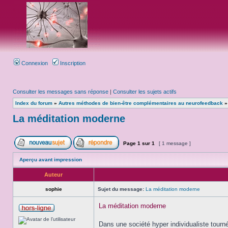
Connexion
Inscription
Consulter les messages sans réponse
|
Consulter les sujets actifs
Index du forum
»
Autres méthodes de bien-être complémentaires au neurofeedback
La méditation moderne
Page
1
sur
1
[ 1 message ]
Aperçu avant impression
Auteur
sophie
Sujet du message:
La méditation moderne
La méditation moderne
Dans une société hyper individualiste tourné