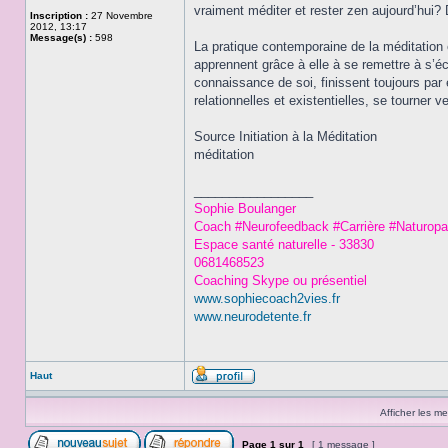
vraiment méditer et rester zen aujourd’hui?
Inscription :
27 Novembre
2012, 13:17
Message(s) :
598
La pratique contemporaine de la méditation e
apprennent grâce à elle à se remettre à s’
connaissance de soi, finissent toujours par 
relationnelles et existentielles, se tourner 
Source Initiation à la Méditation
méditation
_________________
Sophie Boulanger
Coach #Neurofeedback #Carrière #Naturopa
Espace santé naturelle - 33830
0681468523
Coaching Skype ou présentiel
www.sophiecoach2vies.fr
www.neurodetente.fr
Haut
Afficher les m
Page
1
sur
1
[ 1 message ]