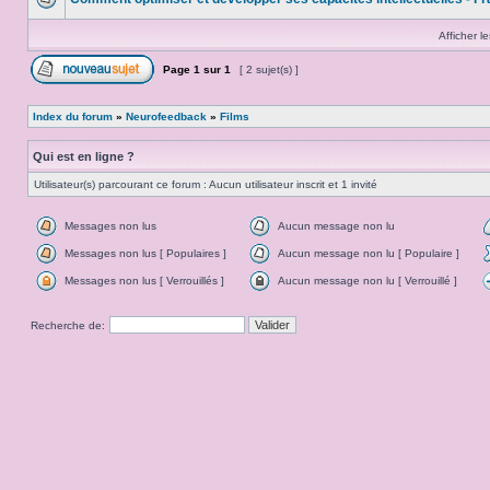
Afficher l
Page
1
sur
1
[ 2 sujet(s) ]
Index du forum
»
Neurofeedback
»
Films
Qui est en ligne ?
Utilisateur(s) parcourant ce forum : Aucun utilisateur inscrit et 1 invité
Messages non lus
Aucun message non lu
Messages non lus [ Populaires ]
Aucun message non lu [ Populaire ]
Messages non lus [ Verrouillés ]
Aucun message non lu [ Verrouillé ]
Recherche de: