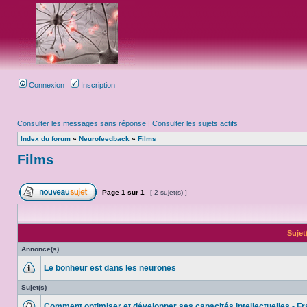
Connexion
Inscription
Consulter les messages sans réponse
|
Consulter les sujets actifs
Index du forum
»
Neurofeedback
»
Films
Films
Page
1
sur
1
[ 2 sujet(s) ]
Sujet
Annonce(s)
Le bonheur est dans les neurones
Sujet(s)
Comment optimiser et développer ses capacités intellectuelles - F