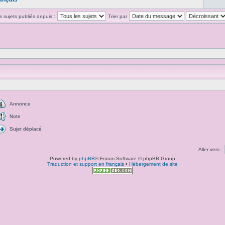
es sujets publiés depuis :
Trier par
Annonce
Note
Sujet déplacé
Aller vers :
Powered by
phpBB
® Forum Software © phpBB Group
Traduction et support en français
•
Hébergement de site