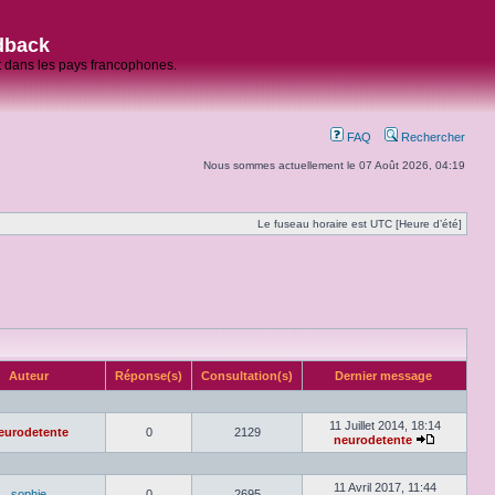
dback
et dans les pays francophones.
FAQ
Rechercher
Nous sommes actuellement le 07 Août 2026, 04:19
Le fuseau horaire est UTC [Heure d’été]
Auteur
Réponse(s)
Consultation(s)
Dernier message
11 Juillet 2014, 18:14
eurodetente
0
2129
neurodetente
11 Avril 2017, 11:44
sophie
0
2695