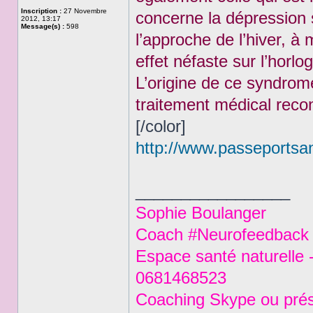
Inscription :
27 Novembre
concerne la dépression 
2012, 13:17
Message(s) :
598
l’approche de l’hiver, à
effet néfaste sur l’horl
L’origine de ce syndrom
traitement médical reco
[/color]
http://www.passeportsant
_________________
Sophie Boulanger
Coach #Neurofeedback #
Espace santé naturelle 
0681468523
Coaching Skype ou prés