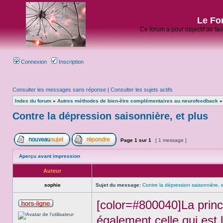
Le Fo
Ce forum a pour objectif de fa
Connexion
Inscription
Consulter les messages sans réponse
|
Consulter les sujets actifs
Index du forum
»
Autres méthodes de bien-être complémentaires au neurofeedback
Contre la dépression saisonnière, et plus
Page
1
sur
1
[ 1 message ]
Aperçu avant impression
Auteur
sophie
Sujet du message:
Contre la dépression saisonnière, e
[color=#800040]La princi
également celle qui est