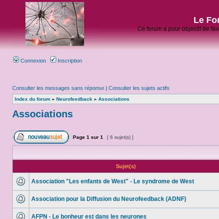
Le Fo
Ce forum a pour objectif de fa
Connexion
Inscription
Consulter les messages sans réponse
|
Consulter les sujets actifs
Index du forum
»
Neurofeedback
»
Associations
Associations
Page
1
sur
1
[ 6 sujet(s) ]
Sujet(s)
Association "Les enfants de West" - Le syndrome de West
Association pour la Diffusion du Neurofeedback (ADNF)
AFPN - Le bonheur est dans les neurones