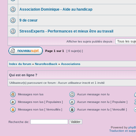
Association Dominique - Aide au handicap
9 de coeur
StressExperts - Performances et mieux être au travail
Afficher les sujets publiés depuis :
Page
1
sur
1
[ 6 sujet(s) ]
Index du forum
»
Neurofeedback
»
Associations
Qui est en ligne ?
Utilisateur(s) parcourant ce forum : Aucun utilisateur inscrit et 1 invité
Messages non lus
Aucun message non lu
Messages non lus [ Populaires ]
Aucun message non lu [ Populaire ]
Messages non lus [ Verrouillés ]
Aucun message non lu [ Verrouillé ]
Recherche de:
Powered by
php
Traduction et supp