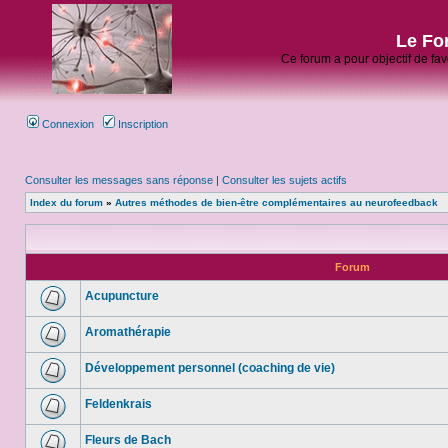
Le Fo
Ce forum a pour objectif de fa
Connexion
Inscription
Consulter les messages sans réponse
|
Consulter les sujets actifs
Index du forum
»
Autres méthodes de bien-être complémentaires au neurofeedback
Forum
Acupuncture
Aromathérapie
Développement personnel (coaching de vie)
Feldenkrais
Fleurs de Bach